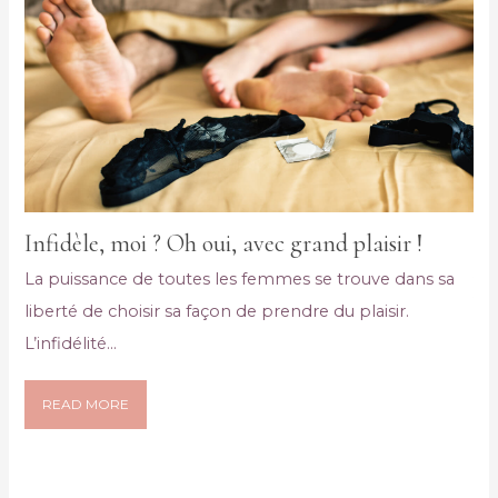
in
Infidèle, moi ? Oh oui, avec grand plaisir !
A 
rir
La puissance de toutes les femmes se trouve dans sa
vo
ent
liberté de choisir sa façon de prendre du plaisir.
in
L’infidélité...
Av
ex
READ MORE
dis