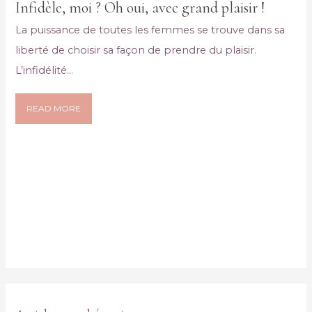
in
Infidèle, moi ? Oh oui, avec grand plaisir !
A 
rir
La puissance de toutes les femmes se trouve dans sa
vo
ent
liberté de choisir sa façon de prendre du plaisir.
in
L’infidélité...
Av
ex
READ MORE
dis