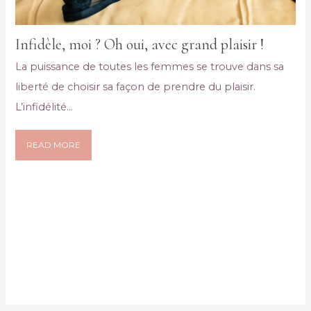
in
Infidèle, moi ? Oh oui, avec grand plaisir !
A 
rir
La puissance de toutes les femmes se trouve dans sa
vo
ent
liberté de choisir sa façon de prendre du plaisir.
in
L’infidélité...
Av
ex
READ MORE
dis