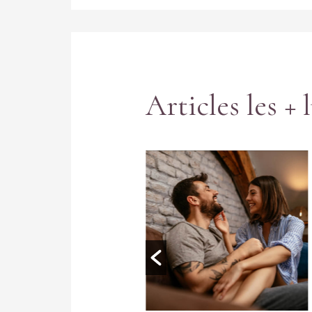
Articles les + 
 ? Oh oui, avec grand
de toutes les femmes
sa liberté de choisir
ndre du plaisir.