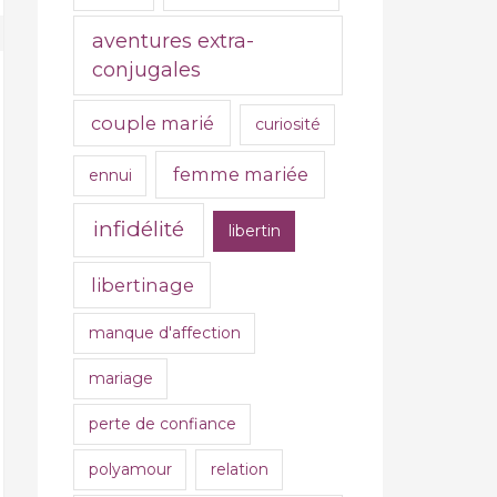
aventures extra-
conjugales
couple marié
curiosité
femme mariée
ennui
infidélité
libertin
L’adultère : tout le régal d’élargir
libertinage
ses expériences
manque d'affection
L’adultère est une pratique qui
peut parfaitement rentrer dans le
mariage
consentement mutuel d’un couple.
perte de confiance
En effet, le fait d’avoir des...
polyamour
relation
READ MORE