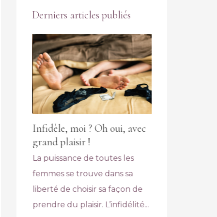
Derniers articles publiés
ugale :
Infidèle, moi ? Oh oui, avec
A la recherche d
grand plaisir !
qui pimentera v
 façon
La puissance de toutes les
couple monotone
vrir à
femmes se trouve dans sa
étiez infidèle ?
es
liberté de choisir sa façon de
Avec Jtetrompe.
sement
prendre du plaisir. L’infidélité...
vous dans des rel