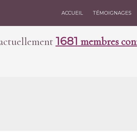
ACCUEIL
TÉMOIGNAGES
1681
a actuellement
membres conn