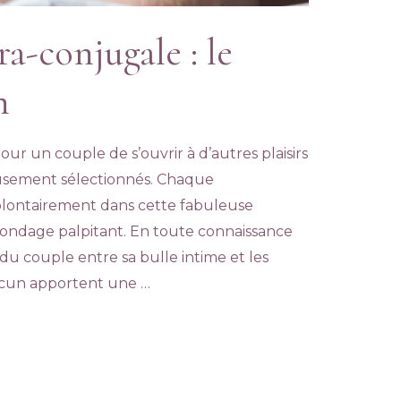
d’avoir des...
sélectionnés. Chaque
protagoniste...
ra-conjugale : le
READ MORE
READ MORE
n
our un couple de s’ouvrir à d’autres plaisirs
usement sélectionnés. Chaque
volontairement dans cette fabuleuse
ondage palpitant. En toute connaissance
t du couple entre sa bulle intime et les
acun apportent une …