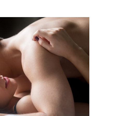
L’adultère : tout le régal
L’aventure extra-conj
ime
d’élargir ses expériences
le voyage libertin
L’adultère est une pratique
Le libertinage est une
qui peut parfaitement rentrer
pour un couple de s’ou
dans le consentement mutuel
d’autres plaisirs avec d
d’un couple. En effet, le fait
partenaires minutieu