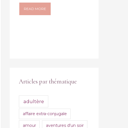
conjugales en to
READ MORE
SURTOUT en tout
Secret garantit! M
READ MORE
Articles par thématique
adultère
affaire extra-conjugale
amour
aventures d'un soir