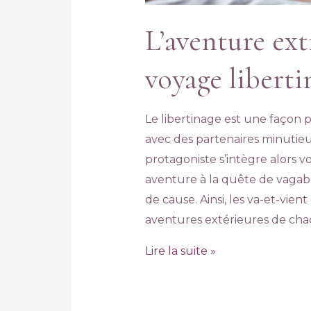
..
sens des...
L’aventure ext
EAD MORE
READ MORE
voyage liberti
Le libertinage est une façon p
avec des partenaires minutie
protagoniste s’intègre alors 
aventure à la quête de vagab
de cause. Ainsi, les va-et-vien
aventures extérieures de ch
Lire la suite »